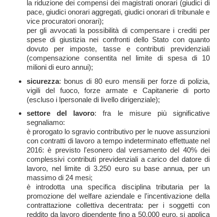
la riduzione dei compensi dei magistrati onorari (giudici di
pace, giudici onorari aggregati, giudici onorari di tribunale e
vice procuratori onorari);
per gli avvocati la possibilità di compensare i crediti per
spese di giustizia nei confronti dello Stato con quanto
dovuto per imposte, tasse e contributi previdenziali
(compensazione consentita nel limite di spesa di 10
milioni di euro annui);
sicurezza
: bonus di 80 euro mensili per forze di polizia,
vigili del fuoco, forze armate e Capitanerie di porto
(escluso i lpersonale di livello dirigenziale);
settore del lavoro
: fra le misure più significative
segnaliamo:
è prorogato lo sgravio contributivo per le nuove assunzioni
con contratti di lavoro a tempo indeterminato effettuate nel
2016: è previsto l'esonero dal versamento del 40% dei
complessivi contributi previdenziali a carico del datore di
lavoro, nel limite di 3.250 euro su base annua, per un
massimo di 24 mesi;
è introdotta una specifica disciplina tributaria per la
promozione del welfare aziendale e l'incentivazione della
contrattazione collettiva decentrata: per i soggetti con
reddito da lavoro dipendente fino a 50.000 euro, si applica