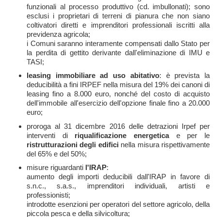
funzionali al processo produttivo (cd. imbullonati); sono
esclusi i proprietari di terreni di pianura che non siano
coltivatori diretti e imprenditori professionali iscritti alla
previdenza agricola;
i Comuni saranno interamente compensati dallo Stato per
la perdita di gettito derivante dall'eliminazione di IMU e
TASI;
leasing immobiliare ad uso abitativo
: è prevista la
deducibilità a fini IRPEF nella misura del 19% dei canoni di
leasing fino a 8.000 euro, nonché del costo di acquisto
dell'immobile all'esercizio dell'opzione finale fino a 20.000
euro;
proroga al 31 dicembre 2016 delle detrazioni Irpef per
interventi di
riqualificazione energetica
e per le
ristrutturazioni degli edifici
nella misura rispettivamente
del 65% e del 50%;
misure riguardanti
l'IRAP
:
aumento degli importi deducibili dall'IRAP in favore di
s.n.c., s.a.s., imprenditori individuali, artisti e
professionisti;
introdotte esenzioni per operatori del settore agricolo, della
piccola pesca e della silvicoltura;