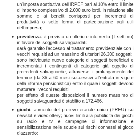
un'imposta sostitutiva dell'IRPEF pari al 10% entro il limite
di importo complessivo di 2.000 euro lordi, in relazione alle
somme e ai benefit corrisposti per incrementi di
produttività o sotto forma di partecipazione agli utili
dell'impresa;
previdenza
: è previsto un ulteriore intervento (il settimo)
in favore dei soggetti salvaguardati:
sarà garantito l'accesso al trattamento previdenziale con i
vecchi requisiti ad un massimo di ulteriori 26.300 soggetti;
sono individuate nuove categorie di soggetti beneficiari e
incrementati i contingenti di categorie già oggetto di
precedenti salvaguardie, attraverso il prolungamento del
termine (da 36 a 60 mesi successivi all'entrata in vigore
della riforma pensionistica) entro il quale i soggetti devono
maturare i vecchi requisiti;
per effetto di queste disposizioni il numero massimo di
soggetti salvaguardati è stabilito a 172.466.
giochi
: aumento del prelievo erariale unico (PREU) su
newslot e videolottery; nuovi limiti alla pubblicità dei giochi
su radio e tv e campagne di informazione e
sensibilizzazione nelle scuole sui rischi connessi al gioco
d'azzardo;