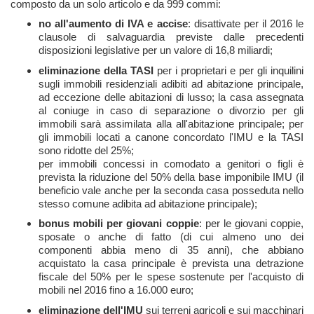
composto da un solo articolo e da 999 commi:
no all'aumento di IVA e accise
: disattivate per il 2016 le
clausole di salvaguardia previste dalle precedenti
disposizioni legislative per un valore di 16,8 miliardi;
eliminazione della TASI
per i proprietari e per gli inquilini
sugli immobili residenziali adibiti ad abitazione principale,
ad eccezione delle abitazioni di lusso; la casa assegnata
al coniuge in caso di separazione o divorzio per gli
immobili sarà assimilata alla all'abitazione principale; per
gli immobili locati a canone concordato l'IMU e la TASI
sono ridotte del 25%;
per immobili concessi in comodato a genitori o figli è
prevista la riduzione del 50% della base imponibile IMU (il
beneficio vale anche per la seconda casa posseduta nello
stesso comune adibita ad abitazione principale);
bonus mobili per giovani coppie
: per le giovani coppie,
sposate o anche di fatto (di cui almeno uno dei
componenti abbia meno di 35 anni), che abbiano
acquistato la casa principale è prevista una detrazione
fiscale del 50% per le spese sostenute per l'acquisto di
mobili nel 2016 fino a 16.000 euro;
eliminazione dell'IMU
sui terreni agricoli e sui macchinari