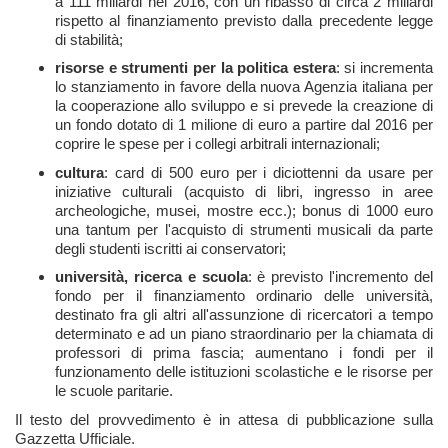
a 111 miliardi nel 2016, con un ribasso di circa 2 miliardi
rispetto al finanziamento previsto dalla precedente legge
di stabilità;
risorse e strumenti per la politica estera
: si incrementa
lo stanziamento in favore della nuova Agenzia italiana per
la cooperazione allo sviluppo e si prevede la creazione di
un fondo dotato di 1 milione di euro a partire dal 2016 per
coprire le spese per i collegi arbitrali internazionali;
cultura
: card di 500 euro per i diciottenni da usare per
iniziative culturali (acquisto di libri, ingresso in aree
archeologiche, musei, mostre ecc.); bonus di 1000 euro
una tantum per l'acquisto di strumenti musicali da parte
degli studenti iscritti ai conservatori;
università, ricerca e scuola
: è previsto l'incremento del
fondo per il finanziamento ordinario delle università,
destinato fra gli altri all'assunzione di ricercatori a tempo
determinato e ad un piano straordinario per la chiamata di
professori di prima fascia; aumentano i fondi per il
funzionamento delle istituzioni scolastiche e le risorse per
le scuole paritarie.
Il testo del provvedimento è in attesa di pubblicazione sulla
Gazzetta Ufficiale.