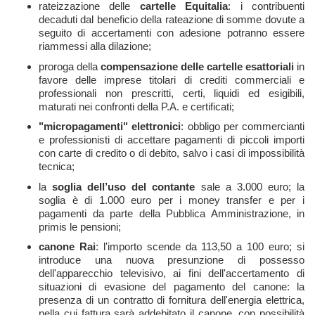
rateizzazione delle
cartelle Equitalia
: i contribuenti
decaduti dal beneficio della rateazione di somme dovute a
seguito di accertamenti con adesione potranno essere
riammessi alla dilazione;
proroga della
compensazione delle cartelle esattoriali
in
favore delle imprese titolari di crediti commerciali e
professionali non prescritti, certi, liquidi ed esigibili,
maturati nei confronti della P.A. e certificati;
"micropagamenti" elettronici
: obbligo per commercianti
e professionisti di accettare pagamenti di piccoli importi
con carte di credito o di debito, salvo i casi di impossibilità
tecnica;
la
soglia dell’uso del contante
sale a 3.000 euro; la
soglia è di 1.000 euro per i money transfer e per i
pagamenti da parte della Pubblica Amministrazione, in
primis le pensioni;
canone Rai
: l'importo scende da 113,50 a 100 euro; si
introduce una nuova presunzione di possesso
dell'apparecchio televisivo, ai fini dell'accertamento di
situazioni di evasione del pagamento del canone: la
presenza di un contratto di fornitura dell'energia elettrica,
nella cui fattura sarà addebitato il canone, con possibilità