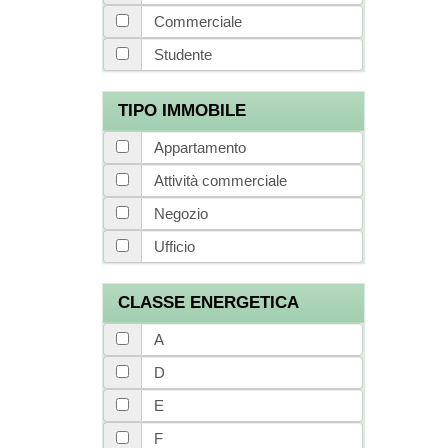
Commerciale
Studente
TIPO IMMOBILE
Appartamento
Attività commerciale
Negozio
Ufficio
CLASSE ENERGETICA
A
D
E
F