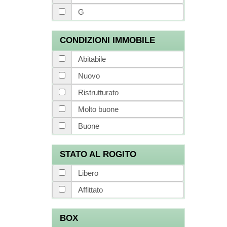
G
CONDIZIONI IMMOBILE
Abitabile
Nuovo
Ristrutturato
Molto buone
Buone
STATO AL ROGITO
Libero
Affittato
BOX